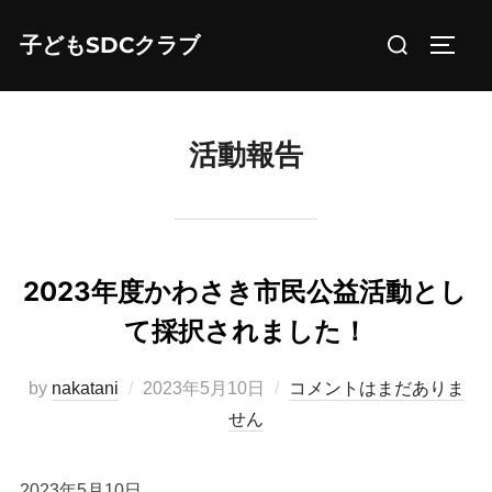
コ
検
子どもSDCクラブ
ン
サイド
索
テ
対
ン
象:
ツ
活動報告
へ
ス
キ
ッ
2023年度かわさき市民公益活動とし
プ
て採択されました！
投
by
nakatani
2023年5月10日
コメントはまだありま
稿
せん
日:
2023年5月10日