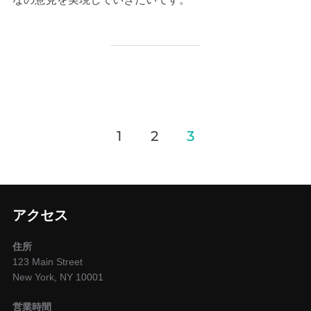
投
1
2
3
稿
の
アクセス
ペ
ー
住所
123 Main Street
ジ
New York, NY 10001
送
営業時間