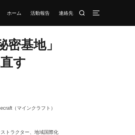
検
ホーム
活動報告
連絡先
サイドバーとナ
索
対
象:
い秘密基地」
見直す
raft（マインクラフト）
ンストラクター、地域国際化