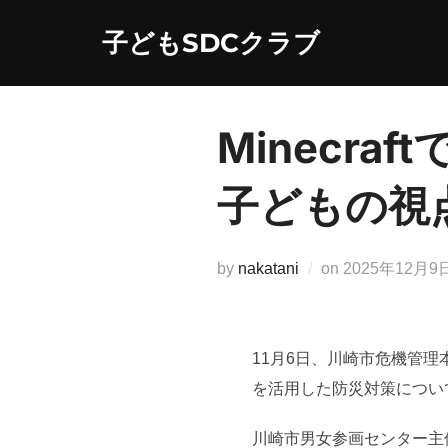
コ
子どもSDCクラブ
ン
テ
ン
ツ
Minecr
へ
ス
子どもの視
キ
ッ
プ
投
by
nakatani
on
2025年12月9
稿
日:
11月6日、川崎市危機管理
を活用した防災対策につい
川崎市男女参画センター主