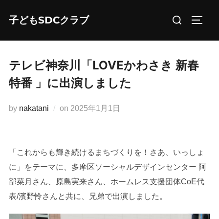
コ
検
子どもSDCクラブ
ン
サイド
索
テ
対
ン
象:
ツ
テレビ神奈川「LOVEかわさき 新春
へ
特番 」に出演しました
ス
キ
投
by
nakatani
on
2025年1月1日
ッ
稿
プ
日:
「これからも輝き続けるまちづくりを！さあ、いっしょ
に」をテーマに、多摩区ソーシャルデザインセンター 阿
部菜月さん、原島実来さん、ホームレス支援団体CoE代
表/濱野怜さんと共に、兄弟で出演しました。