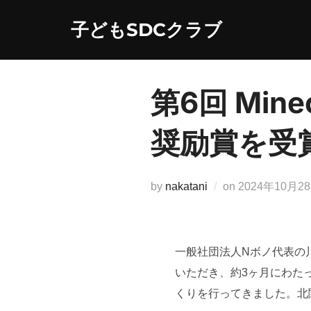
コ
子どもSDCクラブ
ン
テ
ン
ツ
第6回 Mi
へ
ス
奨励賞を受
キ
ッ
プ
投
by
nakatani
on
2024年10月2
稿
日:
一般社団法人Nボノ代表の
いただき、約3ヶ月にわたって
くりを行ってきました。北