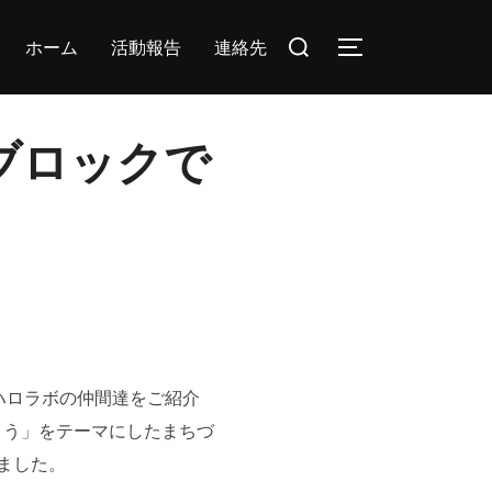
検
ホーム
活動報告
連絡先
サイドバーとナ
索
対
象:
州ブロックで
ハロラボの仲間達をご紹介
創しよう」をテーマにしたまちづ
ました。