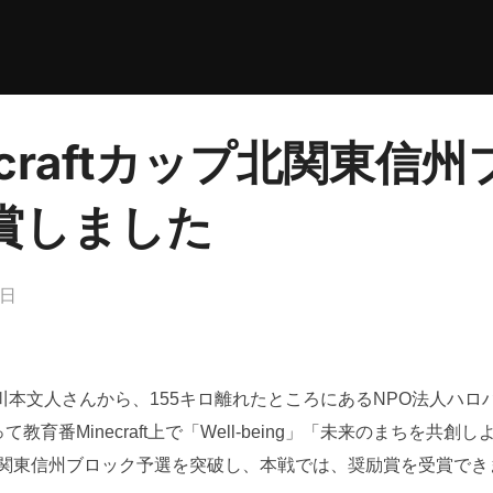
necraftカップ北関東信
賞しました
8日
川本文人さんから、155キロ離れたところにあるNPO法人ハロ
教育番Minecraft上で「Well-being」「未来のまちを共
関東信州ブロック予選を突破し、本戦では、奨励賞を受賞でき